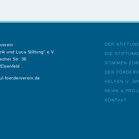
DER STIFTUN
verein
rik und Luca Stiftung“ e.V.
DIE STIFTUNG
acher Str. 36
STIMMEN ZUR
Elsenfeld
DER FÖRDERV
ul-foerderverein.de
HELFEN U. S
NEWS & PROJ
KONTAKT