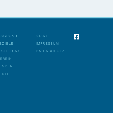
GSGRUND
START
SZIELE
IMPRESSUM
 STIFTUNG
DATENSCHUTZ
EREIN
PENDEN
EKTE